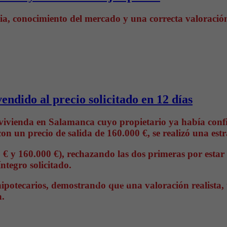
a, conocimiento del mercado y una correcta valoración
endido al precio solicitado en 12 días
a vivienda en Salamanca cuyo propietario ya había conf
on un precio de salida de 160.000 €, se realizó una est
0 € y 160.000 €), rechazando las dos primeras por estar
ntegro solicitado.
Te ponemos
al día del
s hipotecarios, demostrando que una valoración realista
mundo
a.
inmobiliario