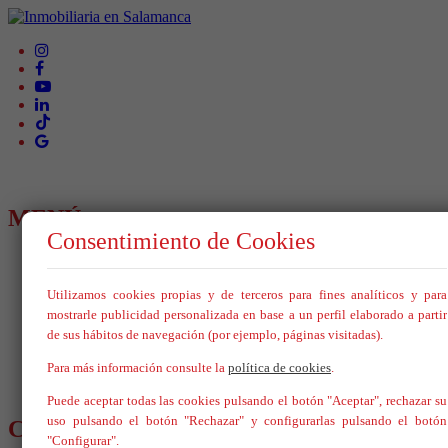
MENÚ
Consentimiento de Cookies
Inicio
Comprar
Utilizamos cookies propias y de terceros para fines analíticos y para
Alquilar
Vende tu inmueble
mostrarle publicidad personalizada en base a un perfil elaborado a partir
Nosotros
de sus hábitos de navegación (por ejemplo, páginas visitadas).
Blog
Servicios
Para más información consulte la
política de cookies
.
Contacto
Puede aceptar todas las cookies pulsando el botón "Aceptar", rechazar su
uso pulsando el botón "Rechazar" y configurarlas pulsando el botón
CONTÁCTANOS
"Configurar".