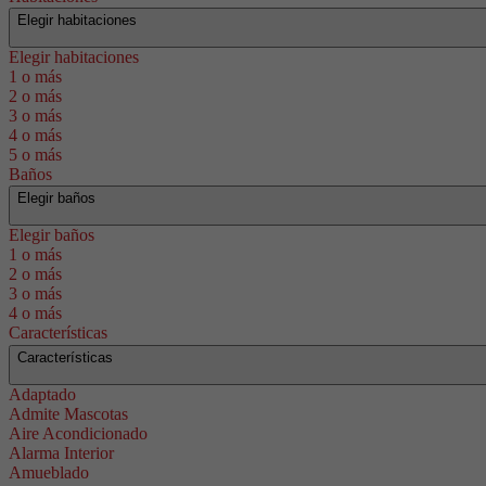
Elegir habitaciones
Elegir habitaciones
1 o más
2 o más
3 o más
4 o más
5 o más
Baños
Elegir baños
Elegir baños
1 o más
2 o más
3 o más
4 o más
Características
Características
Adaptado
Admite Mascotas
Aire Acondicionado
Alarma Interior
Amueblado