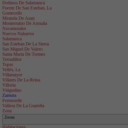
Doñinos De Salamanca
Fuente De San Esteban, La
Gomecello
Miranda De Azan
Monterrubio De Armuña
Navamorales
Nuevos Naharros
Salamanca
San Esteban De La Sierra
San Miguel De Valero
Santa Marta De Tormes
Terradillos
Topas
Vellés, La
Villamayor
Villares De La Reina
Villoria
Vitigudino
Zamora
Fermoselle
Vallesa De La Guareña
Zona
Zonas
Habitaciones