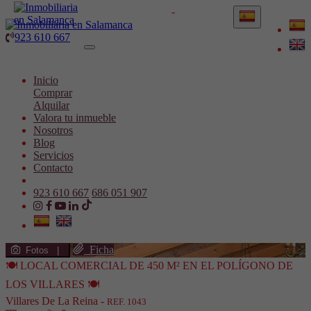
923 610 667
-
686 051 907
923 610 667
Toggle
navigation
Inicio
Comprar
Alquilar
Valora tu inmueble
Nosotros
Blog
Servicios
Contacto
923 610 667
686 051 907
Ficha
Fotos
|
🍽️ LOCAL COMERCIAL DE 450 M² EN EL POLÍGONO DE
LOS VILLARES 🍽️
Villares De La Reina -
REF. 1043