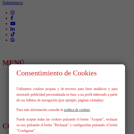
MENÚ
Consentimiento de Cookies
Inicio
Comprar
Alquilar
Utilizamos cookies propias y de terceros para fines analíticos y para
Vende tu inmueble
mostrarle publicidad personalizada en base a un perfil elaborado a partir
Nosotros
de sus hábitos de navegación (por ejemplo, páginas visitadas).
Blog
Servicios
Para más información consulte la
política de cookies
.
Contacto
Puede aceptar todas las cookies pulsando el botón "Aceptar", rechazar
CONTÁCTANOS
su uso pulsando el botón "Rechazar" y configurarlas pulsando el botón
"Configurar".