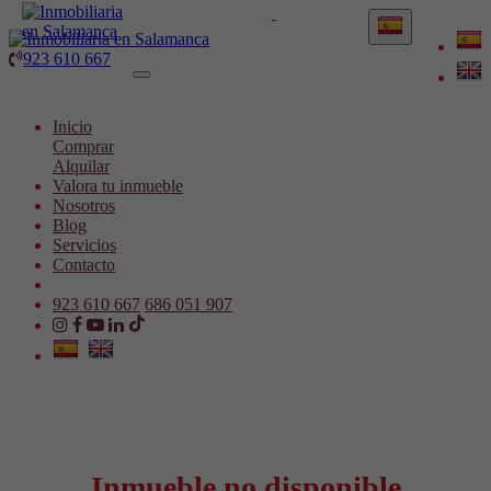
923 610 667
-
686 051 907
923 610 667
Toggle
navigation
Inicio
Comprar
Alquilar
Valora tu inmueble
Nosotros
Blog
Servicios
Contacto
923 610 667
686 051 907
Inmueble no disponible