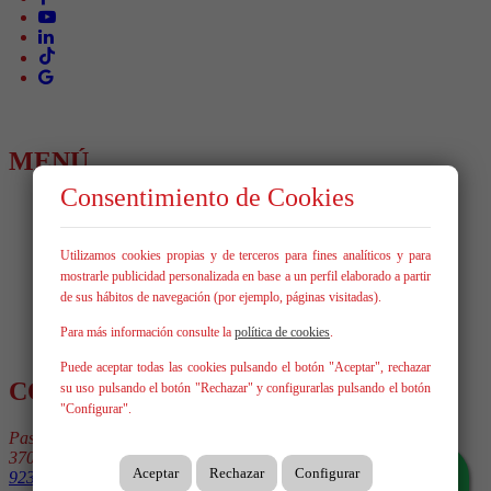
MENÚ
Consentimiento de Cookies
Inicio
Comprar
Alquilar
Utilizamos cookies propias y de terceros para fines analíticos y para
Vende tu inmueble
mostrarle publicidad personalizada en base a un perfil elaborado a partir
Nosotros
de sus hábitos de navegación (por ejemplo, páginas visitadas).
Blog
Servicios
Para más información consulte la
política de cookies
.
Contacto
Puede aceptar todas las cookies pulsando el botón "Aceptar", rechazar
CONTÁCTANOS
su uso pulsando el botón "Rechazar" y configurarlas pulsando el botón
"Configurar".
Paseo de la Estación 68, bajo 2
37004 Salamanca
Aceptar
Rechazar
Configurar
923 610 667
686 051 907